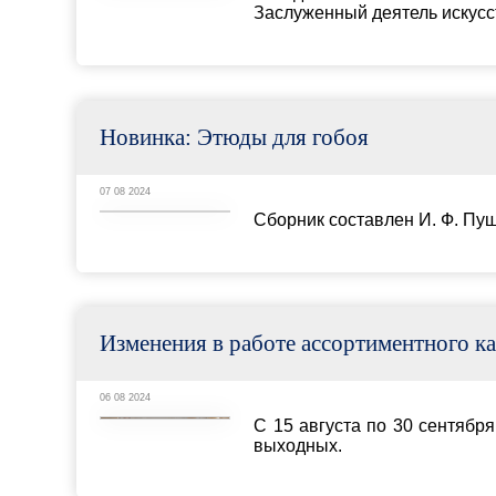
07 08 2024
Сборник составлен И. Ф. Пушечниковым и пред
Изменения в работе ассортиментного кабинета
06 08 2024
С 15 августа по 30 сентября 2024 года ассорт
выходных.
Новинка: Б. К. Алексеев. «Этюды по сольфеджио»
05 08 2024
В преддверии начала учебного года публику
Рассказываем вам более подробно об авторе, 
1
2
3
4
5
6
7
8
9
10
11
12
13
14
15
16
17
18
31
32
33
34
35
36
37
38
39
40
41
42
43
44
4