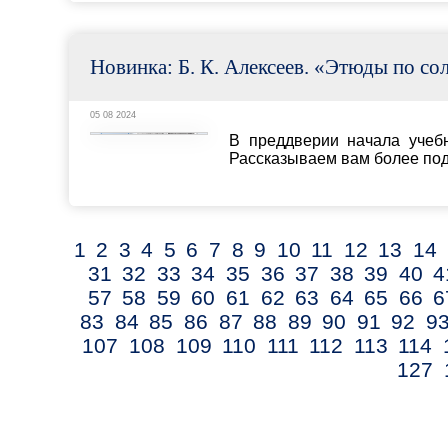
57
58
59
60
61
62
63
64
65
66
67
68
69
70
7
83
84
85
86
87
88
89
90
91
92
93
94
95
96
97
107
108
109
110
111
112
113
114
115
116
117
1
127
128
129
130