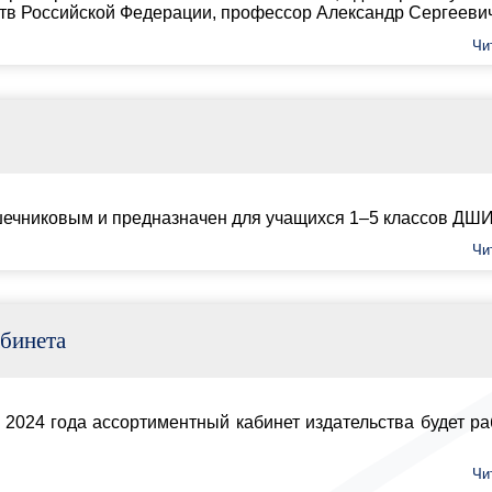
назначен для учащихся 1–5 классов ДШИ и ДМШ.
Читать далее...
иментный кабинет издательства будет работать без
Читать далее...
ем знаменитое учебное пособие по сольфеджио.
содержании и особенностях издания.
Читать далее...
19
20
21
22
23
24
25
26
27
28
29
30
5
46
47
48
49
50
51
52
53
54
55
56