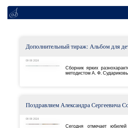
Дополнительный тираж: Альбом для детей А. Сударико
09 08 2024
Сборник ярких разнохарактерных пьес для б
методистом А. Ф. Судариковым и адресован м
Поздравляем Александра Сергеевича Соколова с юбиле
08 08 2024
Сегодня отмечает юбилей ректор МГК им. 
Заслуженный деятель искусств Российской Фед
Новинка: Этюды для гобоя