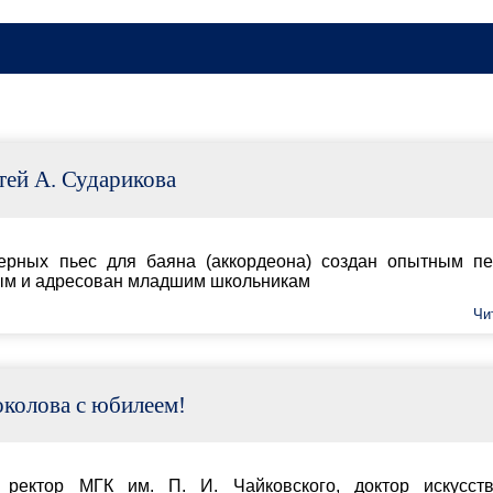
Главная
•
ЭБС
•
Издатель
ва
Категор
Все
Новинки
аяна (аккордеона) создан опытным педагогом и
ладшим школьникам
Новости
Анонсы
Читать далее...
Интервью
Электронные 
ем!
П. И. Чайковского, доктор искусствоведения,
ерации, профессор Александр Сергеевич Соколов.
Читать далее...