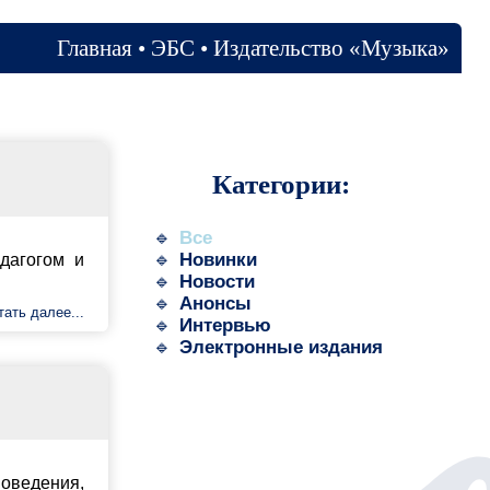
ство «Музыка»
ии:
издания