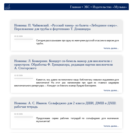
Главная
•
ЭБС
•
Новинка: П. Чайковский. «Русский танец» из балета «
Переложение для трубы и фортепиано Т. Докшицера
20 03 2026
Сегодня рассказываем про одну из жемчужин русско
трубы.
Новинка: Л. Боккерини. Концерт си-бемоль мажор для
оркестром. Обработка Ф. Грюцмахера, редакция парт
А. Стогорского
12 03 2026
Кажется, мы давно не пополняли нашу библиотеку
виолончели! На этот раз напоминаем про один
виолончельного репертуара — Концерт си-бемоль мажор Луиджи Боккери