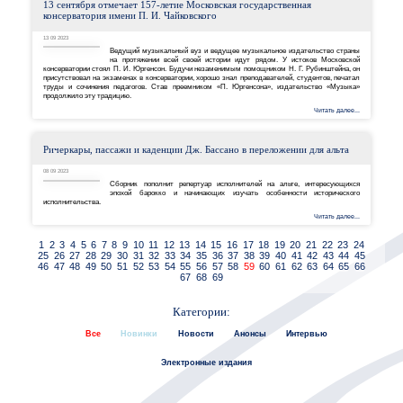
Новинка: учебно-методическое пособие «Сольфеджио.
Г. А. Жуковской
15 09 2023
Выпущено новое учебно-методическое пособие 
авторов издательства «Музыка» в продолжен
по музыкально-теоретическим предметам.
13 сентября отмечает 157-летие Московская государс
консерватория имени П. И. Чайковского
13 09 2023
Ведущий музыкальный вуз и ведущее музыкально
на протяжении всей своей истории идут рядом.
консерватории стоял П. И. Юргенсон. Будучи незаменимым помощником
присутствовал на экзаменах в консерватории, хорошо знал преподавате
труды и сочинения педагогов. Став преемником «П. Юргенсона», 
продолжило эту традицию.
Ричеркары, пассажи и каденции Дж. Бассано в перело