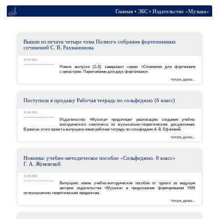
Главная
•
ЭБС
•
Вышли из печати четыре тома Полного собрания фор
сочинений С. В. Рахманинова
28 09 2023
Новые выпуски (2–5) завершают серию «Сочи
с оркестром. Переложение для двух фортепиано».
Поступила в продажу Рабочая тетрадь по сольфеджио 
25 09 2023
Издательство «Музыка» продолжает реализац
методического комплекса по музыкально-теорет
В рамках этого проекта выпущена новая рабочая тетрадь по сольфеджио 