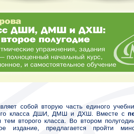
вторую часть единого учебника по
ДШИ, ДМШ и ДХШ. Вместе с
первой
класса. Во втором полугодии, для
 предлагается пройти минорные
ками, интервалы кварту, квинту и
 точкой и восьмая» и затакт.
бразные материалы: теоретические
 классики, народных и известных
слушивания в исполнении педагога,
я.
бору музыкального материала. В
айковского и Римского-Корсакова,
фильмов и т. п.
а — кандидат искусствоведения,
ова-Иванова, заведующая учебной
ого. Обширный педагогический опыт
ых изданиях автора, в том числе в