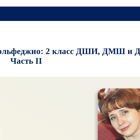
Главная
•
ЭБС
•
Издатель
о: 2 класс ДШИ, ДМШ и ДХШ.
Категор
Все
Новинки
Новости
Анонсы
Интервью
Электронные 
Запис
Долгожданная н
пианистов! Трё
издание фортеп
сонат В. А. Моц
формате!
Новинка! Избра
оперные арии в
переложении дл
и фортепиано В.