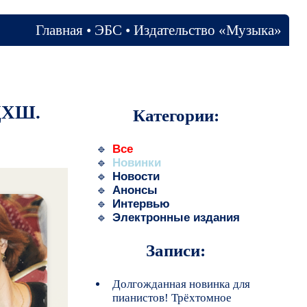
ство «Музыка»
ии:
издания
и:
овинка для
хтомное
ианных
арта в новом
нные
я тромбона
 Голикова