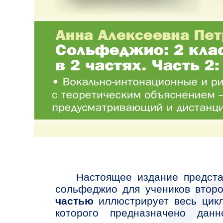
Настоящее издание представляет собой 
сольфеджио для учеников второго класса 
частью
иллюстрирует весь цикл тем второго 
которого предназначено данное издание,
тональности с одним и двумя ключевыми зна
октаву, а также ритмическую фигуру «четверть с
Учебник традиционно предлагает разноо
правила и схемы, мелодии из музыкальной
детских песен, музыкальные примеры для про
ритмические упражнения и письменные задани
Отдельное внимание автор уделила под
учебник вошли мелодии венских классиков, Ч
Шопена, Бизе и Грига, а также мелодии из мульт
Автор издания Анна Алексеевна Петров
профессор кафедры ГМПИ им. М. М. Ипполит
частью школы АМУ при МГК им. П. И. Чайковск
специалиста воплощается во всё новых учебн
области
интерактивных учебных пособий
.