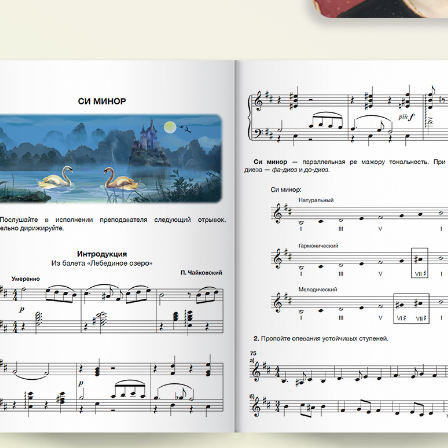
Мы к вам с оче
новинкой! Неда
рассказывали о 
«Классика для в
сегодня презент
выпуск серии «
классика в лёгк
переложении дл
фортепиано».
Новинка: рабоча
В. Ефановой «С
3 класс»
Новинка! А. Ля
народные песни:
в сопровождени
фортепиано Ред
составитель О. 
1
2
3
4
5
6
11
12
13
14
18
19
20
21
25
26
27
28
32
33
34
35
39
40
41
42
46
47
48
49
53
54
55
56
60
61
62
63
67
68