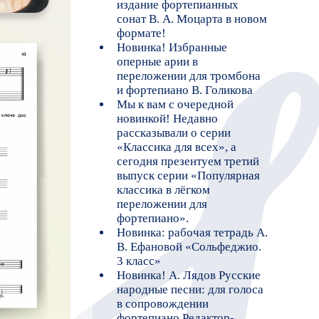
редной
вно
серии
сех», а
уем третий
Популярная
ом
я
я тетрадь А.
ольфеджио.
дов Русские
 для голоса
и
актор-
Макаренко
7
8
9
10
15
16
17
22
23
24
29
30
31
36
37
38
43
44
45
50
51
52
57
58
59
64
65
66
69